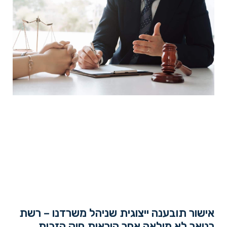
אישור תובענה ייצוגית שניהל משרדנו – רשת
רנואר לא מילאה אחר הוראות חוק הזכות